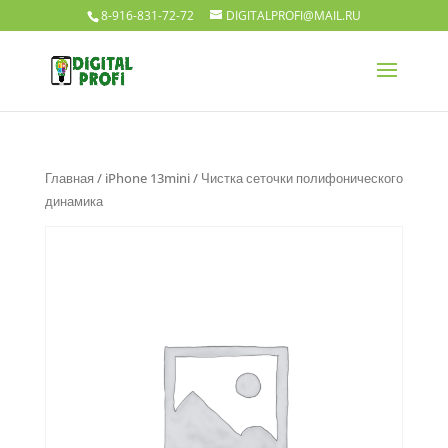
8-916-831-72-72
DIGITALPROFI@MAIL.RU
Главная
/
iPhone 13mini
/ Чистка сеточки полифонического
динамика