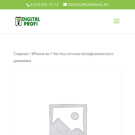
8-916-831-72-72
DIGITALPROFI@MAIL.RU
Главная
/
iPhone se
/ Чистка сеточки полифонического
динамика