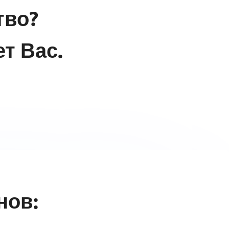
тво?
т Вас.
нов: