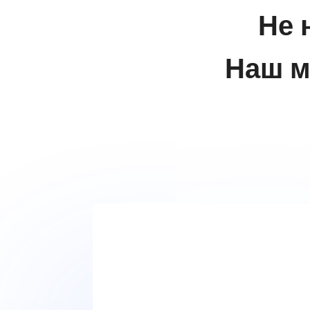
Не 
Наш м