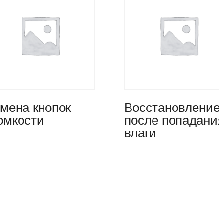
мена кнопок
Восстановлени
омкости
после попадани
влаги