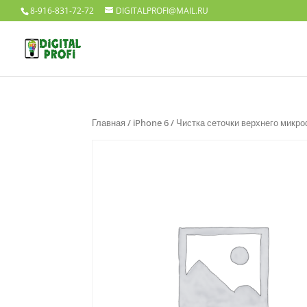
8-916-831-72-72
DIGITALPROFI@MAIL.RU
Главная
/
iPhone 6
/ Чистка сеточки верхнего микр