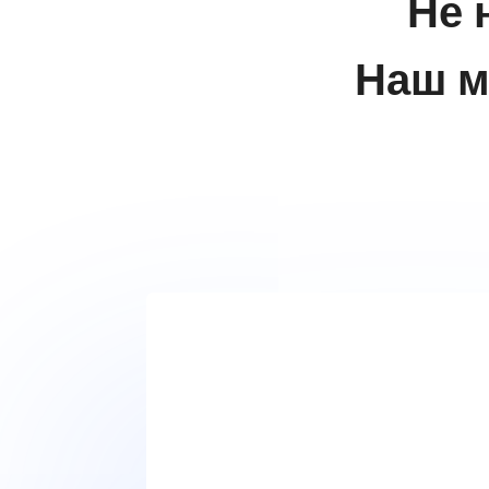
Не 
Наш м