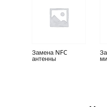
Замена NFC
За
антенны
ми