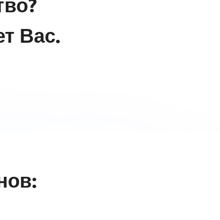
тво?
т Вас.
нов: