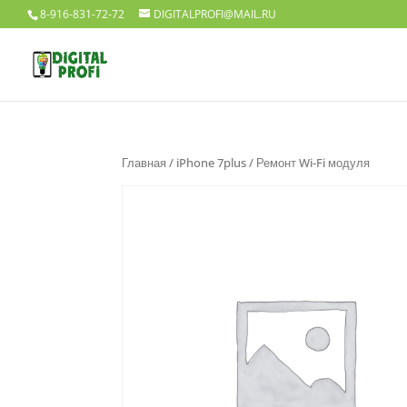
8-916-831-72-72
DIGITALPROFI@MAIL.RU
Главная
/
iPhone 7plus
/ Ремонт Wi-Fi модуля