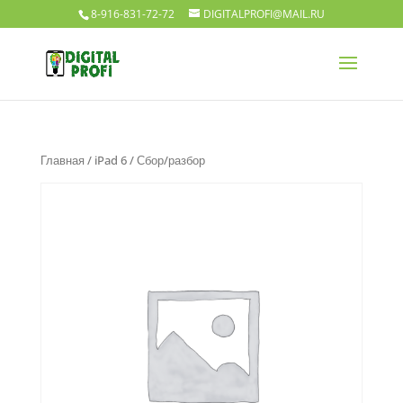
8-916-831-72-72
DIGITALPROFI@MAIL.RU
Главная
/
iPad 6
/ Сбор/разбор