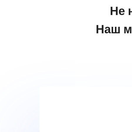
Не 
Наш м