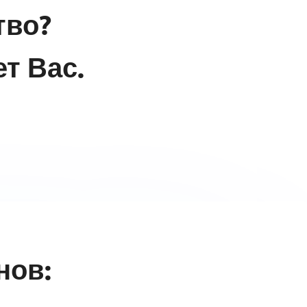
тво?
т Вас.
нов: