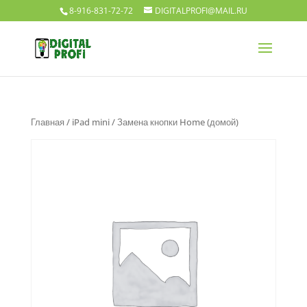
8-916-831-72-72
DIGITALPROFI@MAIL.RU
Главная
/
iPad mini
/ Замена кнопки Home (домой)