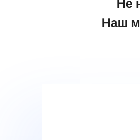
Не 
Наш м