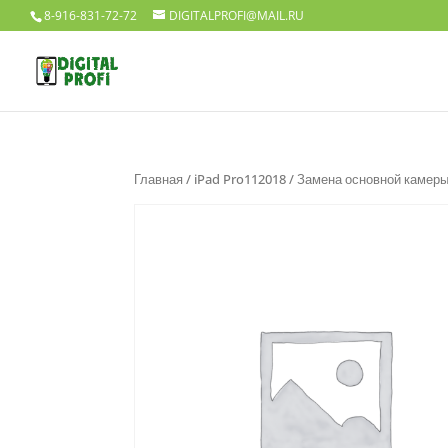
8-916-831-72-72
DIGITALPROFI@MAIL.RU
Главная
/
iPad Pro112018
/ Замена основной камер