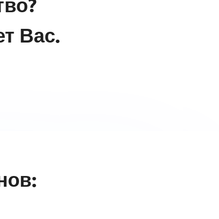
тво?
т Вас.
нов: