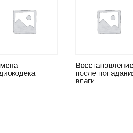
мена
Восстановлени
диокодека
после попадани
влаги