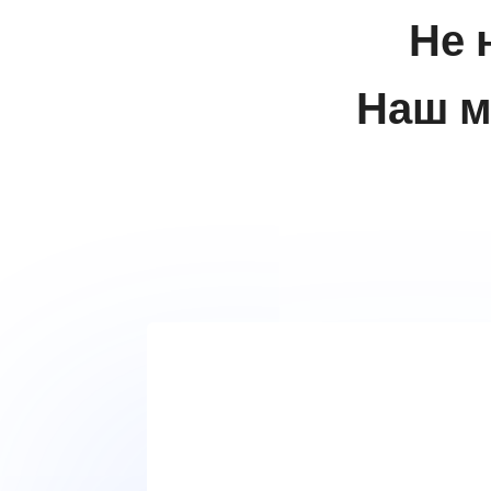
Не 
Наш м