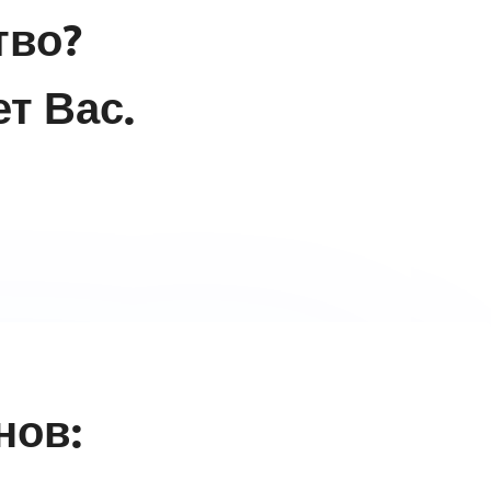
тво?
т Вас.
нов: