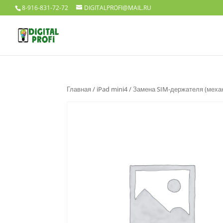
8-916-831-72-72
DIGITALPROFI@MAIL.RU
Главная
/
iPad mini4
/ Замена SIM-держателя (меха