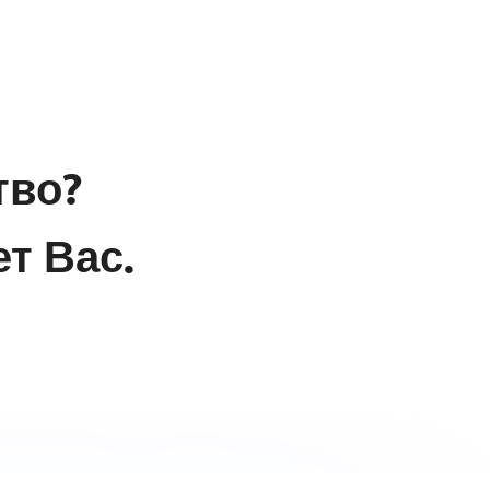
тво?
т Вас.