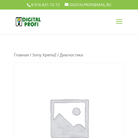
8-916-831-72-72
DIGITALPROFI@MAIL.RU
Главная
/
Sony XperiaZ
/ Диагностика