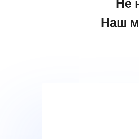
Не 
Наш м