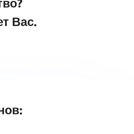
тво?
т Вас.
нов: