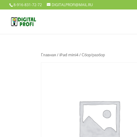
8-916-831-72-72
DIGITALPROFI@MAIL.RU
Главная
/
iPad mini4
/ Сбор/разбор