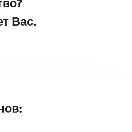
тво?
т Вас.
нов: