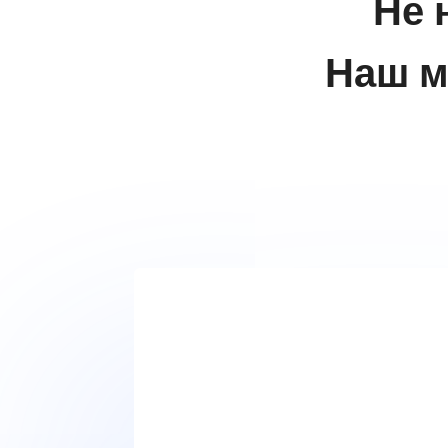
Не 
Наш м